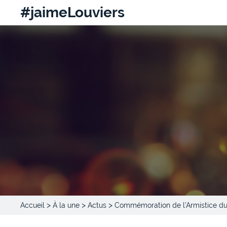
#jaimeLouviers
>
>
>
Accueil
À la une
Actus
Commémoration de l’Armistice du