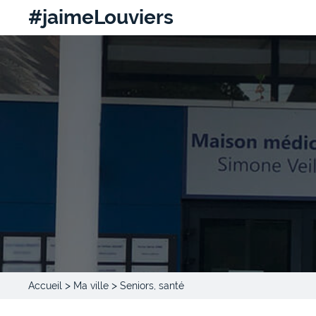
#jaimeLouviers
>
>
Accueil
Ma ville
Seniors, santé