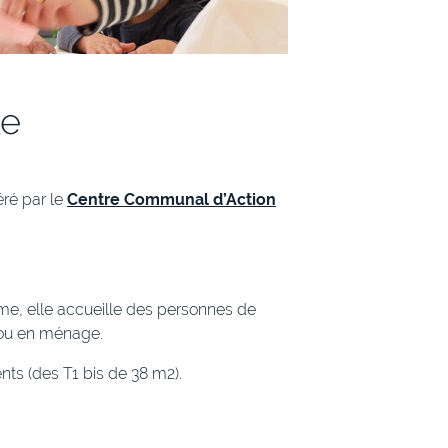
le
ré par le
Centre Communal d’Action
lme, elle accueille des personnes de
 ou en ménage.
s (des T1 bis de 38 m2).