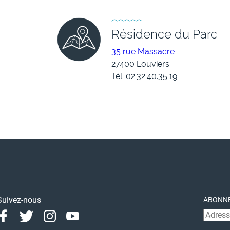
Résidence du Parc
35 rue Massacre
27400 Louviers
Tél. 02.32.40.35.19
Suivez-nous
ABONNE
Facebook
Twitter
Instagram
Youtube
Linkedin