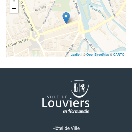
−
Leaflet
| ©
OpenStreetMap
©
CARTO
Hôtel de Ville