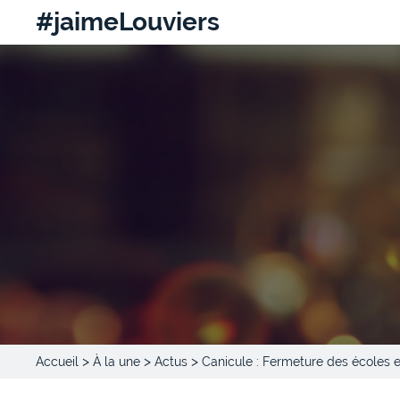
#jaimeLouviers
>
>
>
Accueil
À la une
Actus
Canicule : Fermeture des écoles 