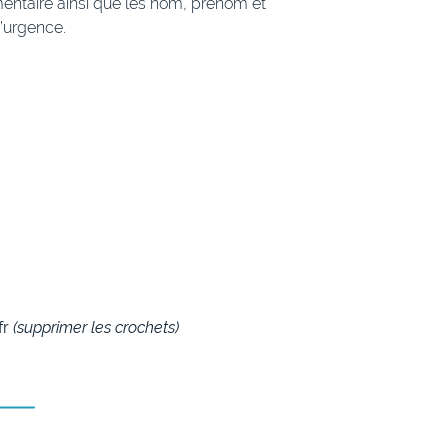
imentaire ainsi que les nom, prénom et
’urgence.
fr
(supprimer les crochets)