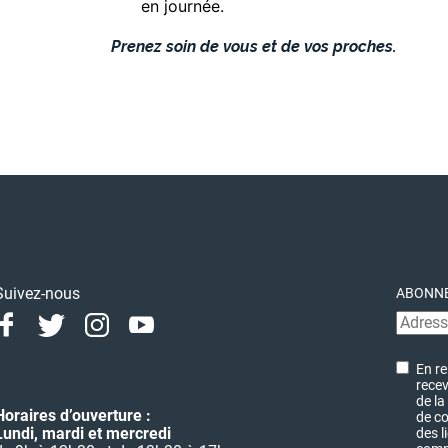
en journée.
Prenez soin de vous et de vos proches.
Suivez-nous
ABONNE
Facebook
Twitter
Instagram
Youtube
Linkedin
En re
recev
de la
Horaires d’ouverture :
de co
Lundi, mardi et mercredi
des l