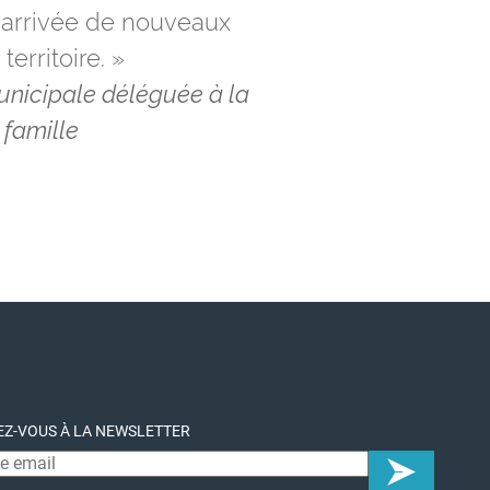
’arrivée de nouveaux
erritoire. »
unicipale déléguée à la
 famille
Z-VOUS À LA NEWSLETTER