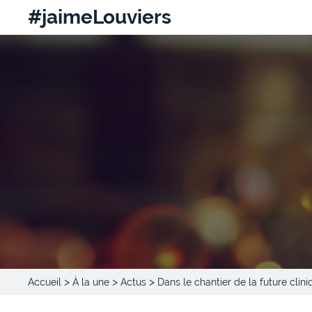
#jaimeLouviers
>
>
>
Accueil
À la une
Actus
Dans le chantier de la future clin