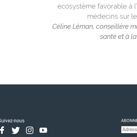
écosystème favorable à l
médecins sur le t
Céline Léman, conseillère m
santé et à la
Suivez-nous
ABONNE
Facebook
Twitter
Instagram
Youtube
Linkedin