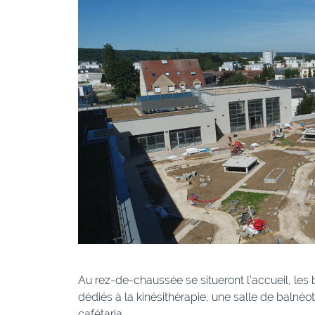
Au rez-de-chaussée se situeront l’accueil, le
dédiés à la kinésithérapie, une salle de balnéo
cafétaria.