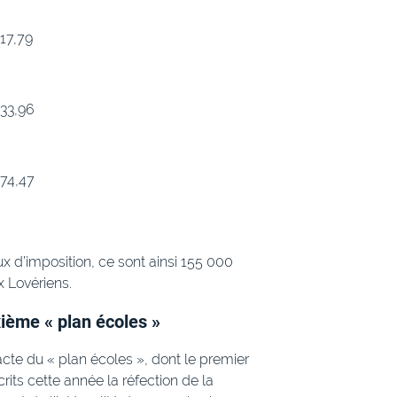
17,79
33,96
74,47
 d’imposition, ce sont ainsi 155 000
x Lovériens.
ième « plan écoles »
cte du « plan écoles », dont le premier
rits cette année la réfection de la