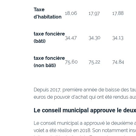
Taxe
18,06
17,97
17,88
d’habitation
taxe foncière
34,47
34,30
34,13
(bâti)
taxe foncière
75,60
75,22
74,84
(non bâti)
Depuis 2017, première année de baisse des taux
euros de pouvoir d’achat qui ont été rendus au
Le conseil municipal approuve le deux
Le conseil municipal a approuvé le deuxième a
volet a été réalisé en 2018. Son notamment insc