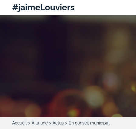
#jaimeLouviers
>
>
>
Accueil
À la une
Actus
En conseil municipal