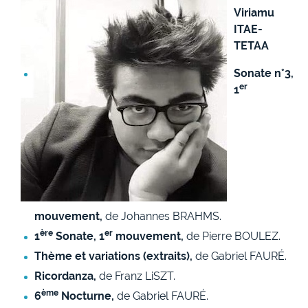
Viriamu
ITAE-
TETAA
Sonate n°3,
er
1
mouvement,
de Johannes BRAHMS.
ère
er
1
Sonate, 1
mouvement,
de Pierre BOULEZ.
Thème et variations (extraits),
de Gabriel FAURÉ.
Ricordanza,
de Franz LiSZT.
ème
6
Nocturne,
de Gabriel FAURÉ.