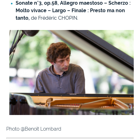
Sonate n°3, op.58,
Allegro maestoso –
Scherzo :
Molto vivace –
Largo –
Finale : Presto ma non
tanto,
de Frédéric CHOPIN.
Photo @Benoît Lombard