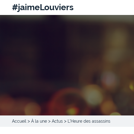
#jaimeLouviers
>
>
>
Accueil
À la une
Actus
L’Heure des assassins