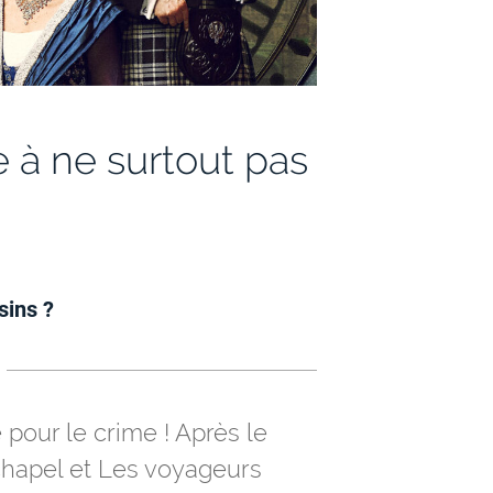
 à ne surtout pas
sins ?
 pour le crime ! Après le
hapel et Les voyageurs