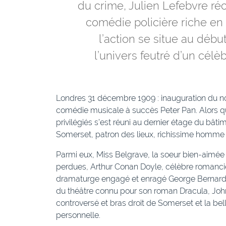
du crime, Julien Lefebvre ré
comédie policière riche e
l’action se situe au déb
l’univers feutré d’un célè
Londres 31 décembre 1909 : inauguration du 
comédie musicale à succès Peter Pan. Alors que
privilégiés s’est réuni au dernier étage du bâtim
Somerset, patron des lieux, richissime homme d
Parmi eux, Miss Belgrave, la soeur bien-aimée
perdues, Arthur Conan Doyle, célèbre romanci
dramaturge engagé et enragé George Bernard 
du théâtre connu pour son roman Dracula, John
controversé et bras droit de Somerset et la bel
personnelle.