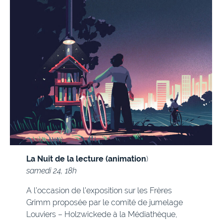
La Nuit de la lecture (animation
)
samedi 24,
18h
A l’occasion de l’exposition sur les Frères
Grimm proposée par le comité de jumelage
Louviers – Holzwickede à la Médiathèque,