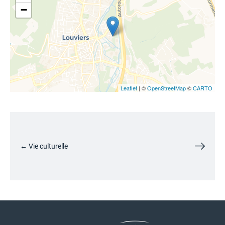
−
Leaflet
| ©
OpenStreetMap
©
CARTO
← Vie culturelle