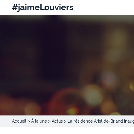
#jaimeLouviers
>
>
>
Accueil
À la une
Actus
La résidence Aristide-Briand inaug