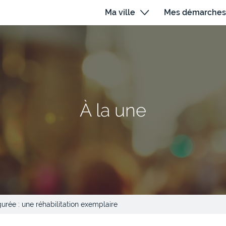
Ma ville
Mes démarches
À la une
urée : une réhabilitation exemplaire