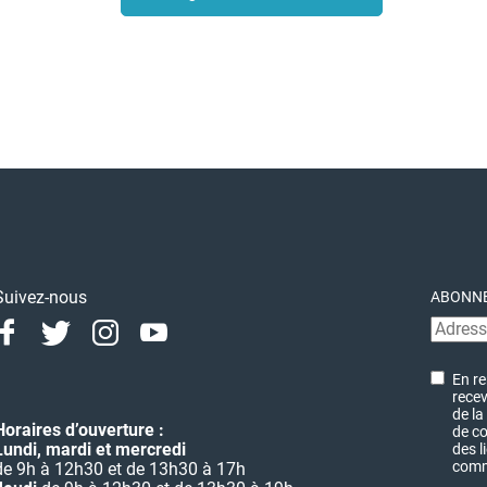
Suivez-nous
ABONNE
Facebook
Twitter
Instagram
Youtube
Linkedin
En re
recev
de la
Horaires d’ouverture :
de co
Lundi, mardi et mercredi
des l
commu
de 9h à 12h30 et de 13h30 à 17h