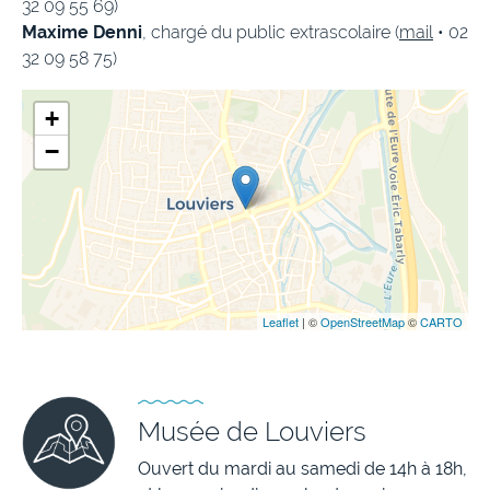
32 09 55 69)
Maxime Denni
, chargé du public extrascolaire (
mail
• 02
32 09 58 75)
+
−
Leaflet
| ©
OpenStreetMap
©
CARTO
Musée de Louviers
Ouvert du mardi au samedi de 14h à 18h,