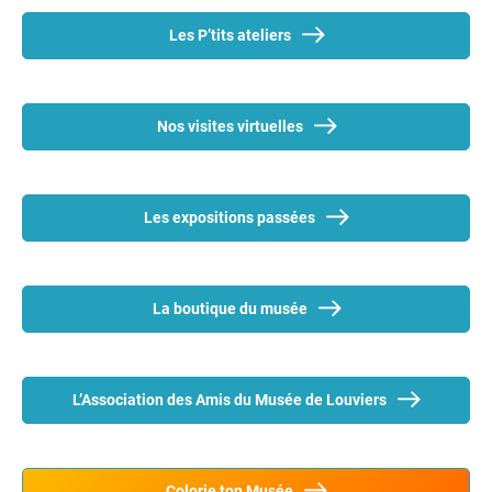
Les P’tits ateliers
Nos visites virtuelles
Les expositions passées
La boutique du musée
L’Association des Amis du Musée de Louviers
Colorie ton Musée