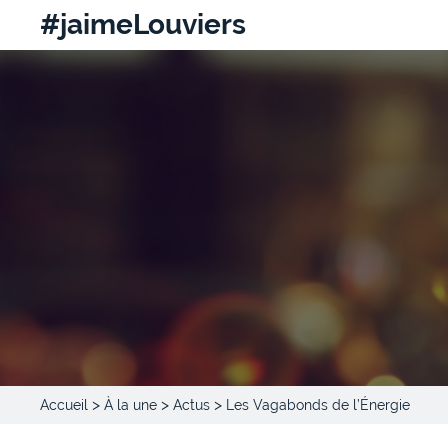
#jaimeLouviers
>
>
>
Accueil
À la une
Actus
Les Vagabonds de l’Énergie