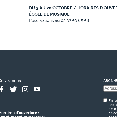
DU 3 AU 20 OCTOBRE / HORAIRES D’OUVE
ÉCOLE DE MUSIQUE
Réservations au 02 32 50 65 58
Suivez-nous
ABONNE
Facebook
Twitter
Instagram
Youtube
Linkedin
En re
recev
de la
Horaires d’ouverture :
de co