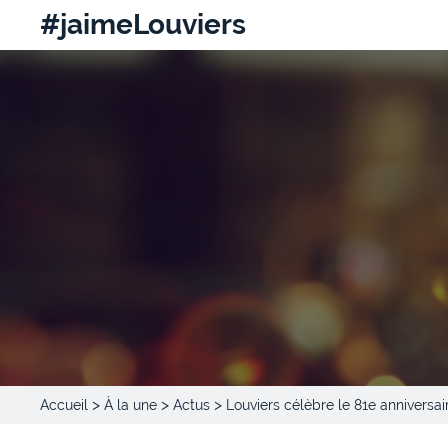
#jaimeLouviers
>
>
>
Accueil
À la une
Actus
Louviers célèbre le 81e anniversai