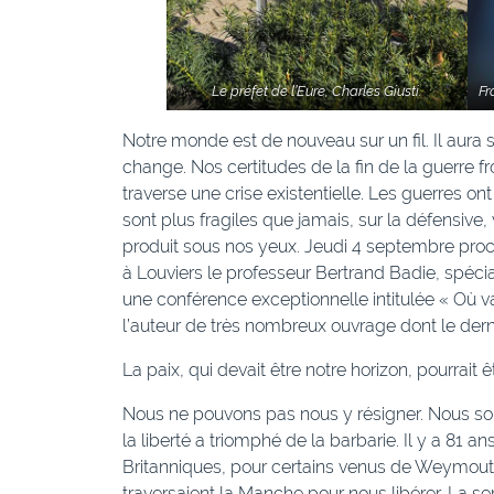
Le préfet de l’Eure, Charles Giusti.
Fr
Notre monde est de nouveau sur un fil. Il aura
change. Nos certitudes de la fin de la guerre 
traverse une crise existentielle. Les guerres on
sont plus fragiles que jamais, sur la défensive
produit sous nos yeux. Jeudi 4 septembre pro
à Louviers le professeur Bertrand Badie, spécia
une conférence exceptionnelle intitulée « Où v
l’auteur de très nombreux ouvrage dont le dernier
La paix, qui devait être notre horizon, pourrait
Nous ne pouvons pas nous y résigner. Nous so
la liberté a triomphé de la barbarie. Il y a 81 
Britanniques, pour certains venus de Weymouth
traversaient la Manche pour nous libérer. La se