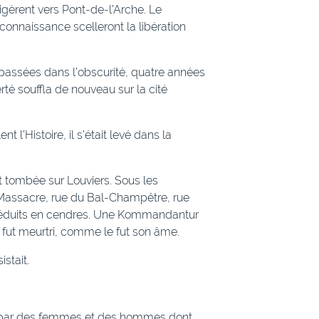
igèrent vers Pont-de-l’Arche. Le
onnaissance scelleront la libération
passées dans l’obscurité, quatre années
erté souffla de nouveau sur la cité
l’Histoire, il s’était levé dans la
it tombée sur Louviers. Sous les
 Massacre, rue du Bal-Champêtre, rue
nt réduits en cendres. Une Kommandantur
rs fut meurtri, comme le fut son âme.
stait.
e par des femmes et des hommes dont