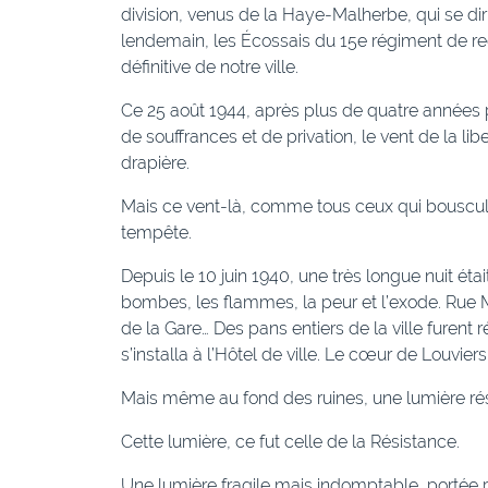
division, venus de la Haye-Malherbe, qui se dir
lendemain, les Écossais du 15e régiment de rec
définitive de notre ville.
Ce 25 août 1944, après plus de quatre années 
de souffrances et de privation, le vent de la lib
drapière.
Mais ce vent-là, comme tous ceux qui bousculent 
tempête.
Depuis le 10 juin 1940, une très longue nuit éta
bombes, les flammes, la peur et l’exode. Rue
de la Gare… Des pans entiers de la ville fure
s’installa à l’Hôtel de ville. Le cœur de Louvie
Mais même au fond des ruines, une lumière rési
Cette lumière, ce fut celle de la Résistance.
Une lumière fragile mais indomptable, porté