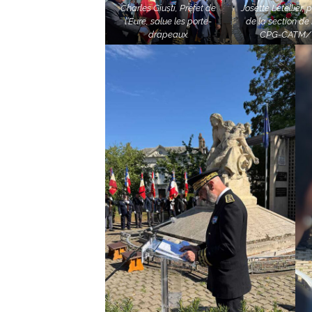
Charles Giusti, Préfet de
Josette Letellier, 
l’Eure, salue les porte-
de la section de
drapeaux.
CPG-CATM/