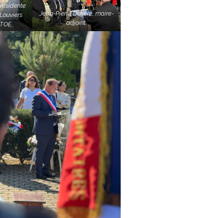
présidente
Jean-Pierre Duvéré, maire-
 Louviers
adjoint.
TOE.