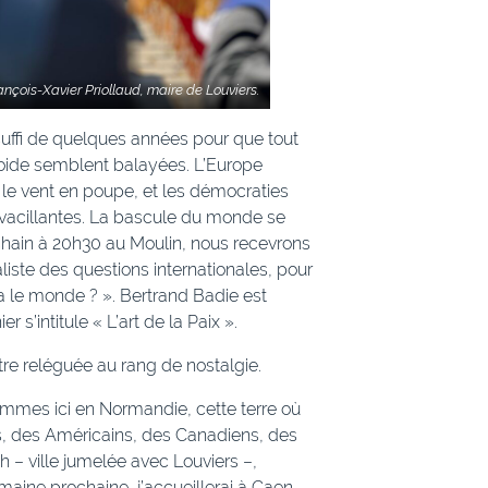
ançois-Xavier Priollaud, maire de Louviers.
 suffi de quelques années pour que tout
froide semblent balayées. L’Europe
t le vent en poupe, et les démocraties
, vacillantes. La bascule du monde se
chain à 20h30 au Moulin, nous recevrons
liste des questions internationales, pour
a le monde ? ». Bertrand Badie est
 s’intitule « L’art de la Paix ».
 être reléguée au rang de nostalgie.
mmes ici en Normandie, cette terre où
ans, des Américains, des Canadiens, des
 – ville jumelée avec Louviers –,
maine prochaine, j’accueillerai à Caen