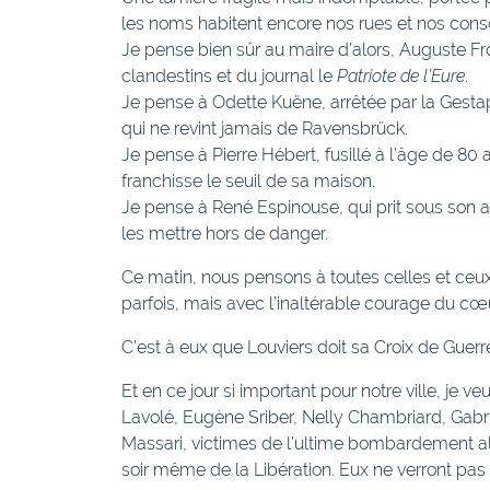
les noms habitent encore nos rues et nos cons
Je pense bien sûr au maire d’alors, Auguste Fr
clandestins et du journal le
Patriote de l’Eure
.
Je pense à Odette Kuëne, arrêtée par la Gestap
qui ne revint jamais de Ravensbrück.
Je pense à Pierre Hébert, fusillé à l’âge de 80 
franchisse le seuil de sa maison.
Je pense à René Espinouse, qui prit sous son ai
les mettre hors de danger.
Ce matin, nous pensons à toutes celles et ceux
parfois, mais avec l’inaltérable courage du cœu
C’est à eux que Louviers doit sa Croix de Guerr
Et en ce jour si important pour notre ville, je v
Lavolé, Eugène Sriber, Nelly Chambriard, Gabrie
Massari, victimes de l’ultime bombardement a
soir même de la Libération. Eux ne verront pas