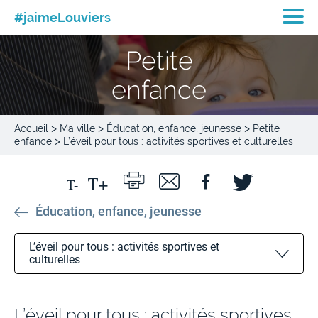
#jaimeLouviers
Petite
enfance
>
>
>
Accueil
Ma ville
Éducation, enfance, jeunesse
Petite
>
enfance
L’éveil pour tous : activités sportives et culturelles
Éducation, enfance, jeunesse
L’éveil pour tous : activités sportives et
culturelles
Les crèches
L’éveil pour tous : activités sportives
La crèche familiale