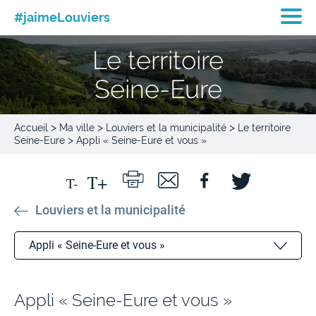
#jaimeLouviers
Le territoire
Seine-Eure
>
>
>
Accueil
Ma ville
Louviers et la municipalité
Le territoire
>
Seine-Eure
Appli « Seine-Eure et vous »
Louviers et la municipalité
Appli « Seine-Eure et vous »
L’agglo Seine-Eure
Appli « Seine-Eure et vous »
Sautez le pas avec Arsène !