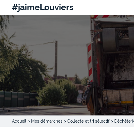
#jaimeLouviers
>
>
>
Accueil
Mes démarches
Collecte et tri sélectif
Déchèteri