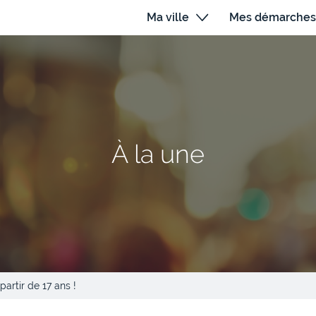
Ma ville
Mes démarches
À la une
artir de 17 ans !