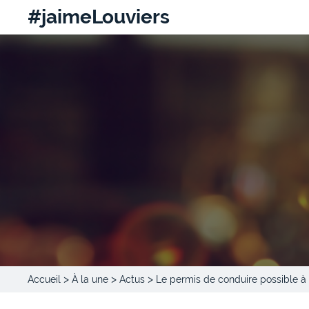
#jaimeLouviers
>
>
>
Accueil
À la une
Actus
Le permis de conduire possible à p