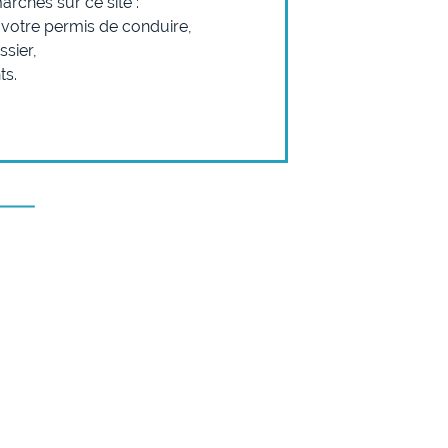
arches sur ce site :
 votre permis de conduire,
ssier,
ts.