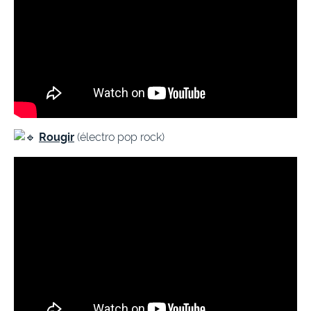
Rougir
(électro pop rock)