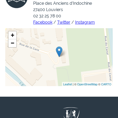
Place des Anciens d’Indochine
27400 Louviers
02 32 25 78 00
Facebook
/
Twitter
/
Instagram
+
−
Leaflet
| ©
OpenStreetMap
©
CARTO