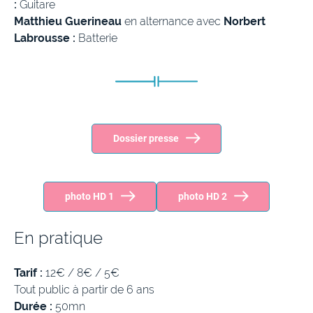
:
Guitare
Matthieu Guerineau
en alternance avec
Norbert
Labrousse :
Batterie
Dossier presse
photo HD 1
photo HD 2
En pratique
Tarif :
12€ / 8€ / 5€
Tout public à partir de 6 ans
Durée :
50mn