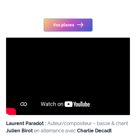
Vos places
Laurent Paradot :
Auteur/compositeur – basse & chant
Julien Birot
en alternance avec
Charlie Decadt