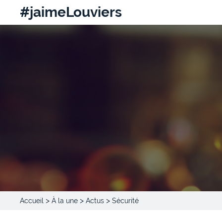
#jaimeLouviers
>
>
>
Accueil
À la une
Actus
Sécurité