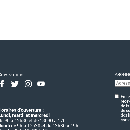
Suivez-nous
ABONNE
Facebook
Twitter
Instagram
Youtube
Linkedin
En re
recev
de la
Horaires d’ouverture :
de co
Lundi, mardi et mercredi
des l
commu
de 9h à 12h30 et de 13h30 à 17h
Jeudi
de 9h à 12h30 et de 13h30 à 19h