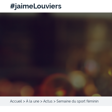
#jaimeLouviers
>
>
>
Accueil
À la une
Actus
Semaine du sport féminin