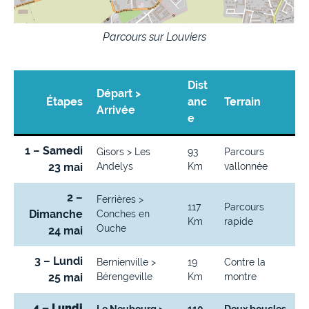
Parcours sur Louviers
Dist
Départ >
Étapes
anc
Terrain
Arrivée
e
1 – Samedi
Gisors > Les
93
Parcours
23 mai
Andelys
Km
vallonnée
2 –
Ferrières >
117
Parcours
Dimanche
Conches en
Km
rapide
Ouche
24 mai
3 – Lundi
Bernienville >
19
Contre la
25 mai
Bérengeville
Km
montre
4 – Lundi
Le Neubourg >
110
Deux boucles