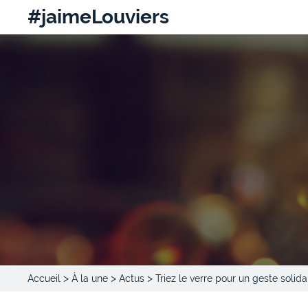
#jaimeLouviers
>
>
>
Accueil
À la une
Actus
Triez le verre pour un geste solida