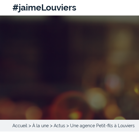
#jaimeLouviers
>
>
>
Accueil
À la une
Actus
Une agence Petit-fils à Louviers