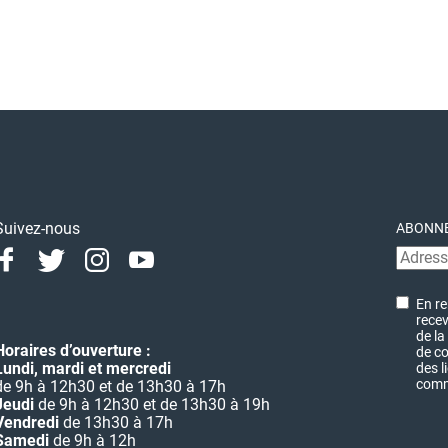
Suivez-nous
ABONNE
Facebook
Twitter
Instagram
Youtube
Linkedin
En re
recev
de la
Horaires d’ouverture :
de co
Lundi, mardi et mercredi
des l
commu
de 9h à 12h30 et de 13h30 à 17h
Jeudi
de 9h à 12h30 et de 13h30 à 19h
Vendredi
de 13h30 à 17h
Samedi
de 9h à 12h