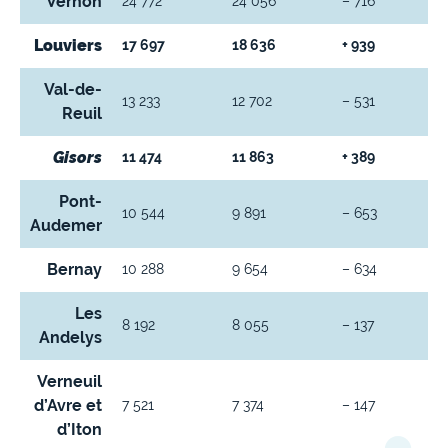
Vernon
24 772
24 056
– 716
Louviers
17 697
18 636
+ 939
Val-de-
13 233
12 702
– 531
Reuil
Gisors
11 474
11 863
+ 389
Pont-
10 544
9 891
– 653
Audemer
Bernay
10 288
9 654
– 634
Les
8 192
8 055
– 137
Andelys
Verneuil
d’Avre et
7 521
7 374
– 147
d’Iton