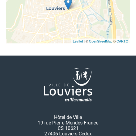
Leaflet
| ©
OpenStreetMap
©
CARTO
Hôtel de Ville
19 rue Pierre Mendès France
CS 10621
27406 Louviers Cedex