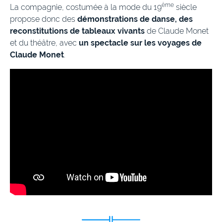
ème
La compagnie, costumée à la mode du 19
siècle
propose donc des
démonstrations de danse, des
reconstitutions de tableaux vivants
de Claude Monet
et du théâtre, avec
un spectacle sur les voyages de
Claude Monet
.