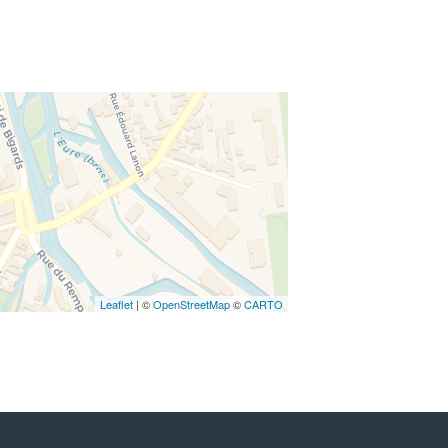
Leaflet
| ©
OpenStreetMap
©
CARTO