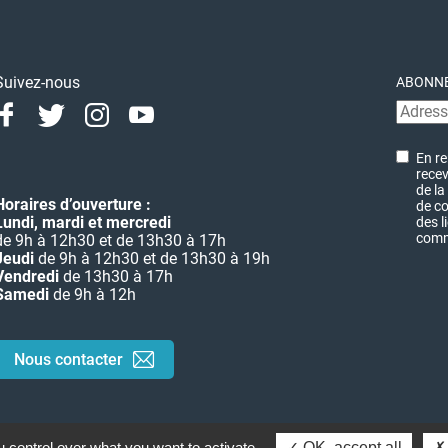
Suivez-nous
ABONNE
Facebook
Twitter
Instagram
Youtube
Linkedin
En re
recev
de la
Horaires d’ouverture :
de co
Lundi, mardi et mercredi
des l
commu
de 9h à 12h30 et de 13h30 à 17h
Jeudi
de 9h à 12h30 et de 13h30 à 19h
Vendredi
de 13h30 à 17h
Samedi
de 9h à 12h
Nous contacter
 control over what you want to activate
OK, accept all