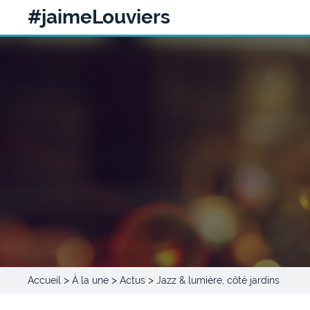
#jaimeLouviers
>
>
>
Accueil
À la une
Actus
Jazz & lumière, côté jardins