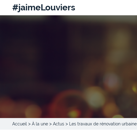
#jaimeLouviers
>
>
>
Accueil
À la une
Actus
Les travaux de rénovation urbain