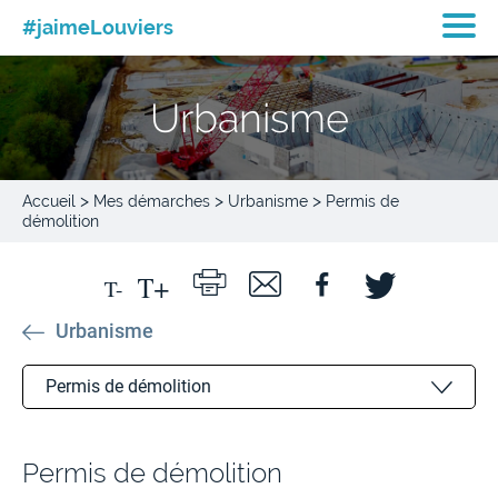
#jaimeLouviers
Urbanisme
>
>
>
Accueil
Mes démarches
Urbanisme
Permis de
démolition
Urbanisme
Permis de démolition
Déclaration de travaux et permis de construire
Permis de démolition
Le Plan Local d’Urbanisme intercommunal