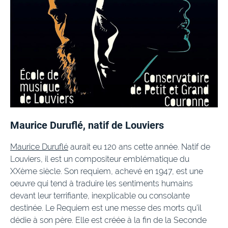
Maurice Duruflé, natif de Louviers
Maurice Duruflé
aurait eu 120 ans cette année. Natif de
Louviers, il est un compositeur emblématique du
XXème siècle. Son requiem, achevé en 1947, est une
oeuvre qui tend à traduire les sentiments humains
devant leur terrifiante, inexplicable ou consolante
destinée. Le Requiem est une messe des morts qu’il
dédie à son père. Elle est créée à la fin de la Seconde