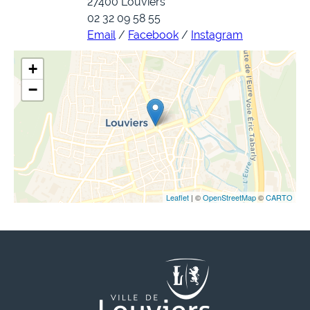
27400 Louviers
02 32 09 58 55
Email
/
Facebook
/
Instagram
+
−
Leaflet
| ©
OpenStreetMap
©
CARTO