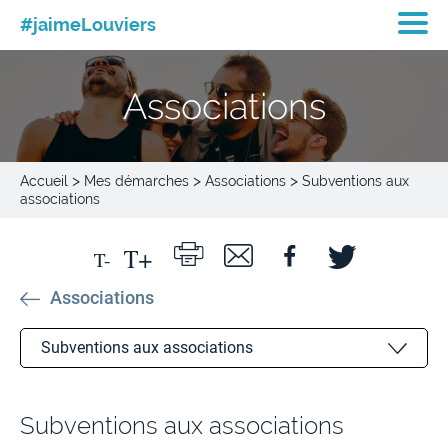
#jaimeLouviers
Associations
>
>
>
Accueil
Mes démarches
Associations
Subventions aux
associations
Associations
Subventions aux associations
Créer une association
Subventions aux associations
Aide à l’organisation d’un évènement