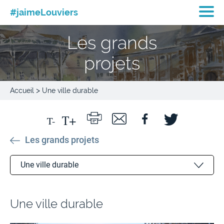
#jaimeLouviers
Les grands
projets
>
Accueil
Une ville durable
Les grands projets
Une ville durable
Politiques publiques municipales
Une ville durable
Une ville proche de ses habitants
Une ville « inclusive » pour tous !